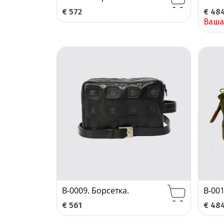
€
572
€
48
Ваша
B-0009. Борсетка.
B-001
€
561
€
48