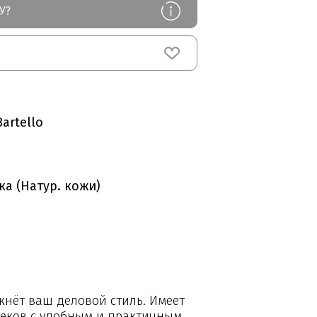
У?
artello
ка (Натур. кожи)
4
кнёт ваш деловой стиль. Имеет
секов с удобным и практичным