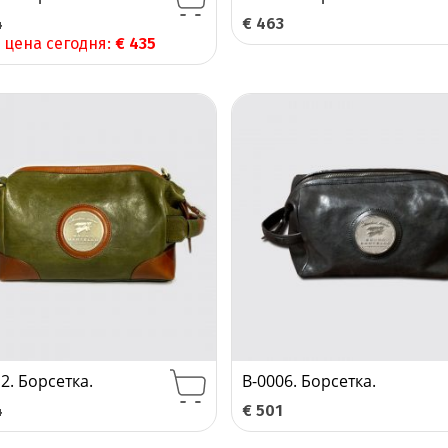
4
€
463
 цена сегодня:
€
435
2. Борсетка.
B-0006. Борсетка.
4
€
501