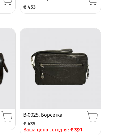
€
453
B-0025. Борсетка.
€
435
Ваша цена сегодня:
€
391