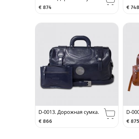
€
874
€
74
D-0013. Дорожная сумка.
D-00
€
866
€
87