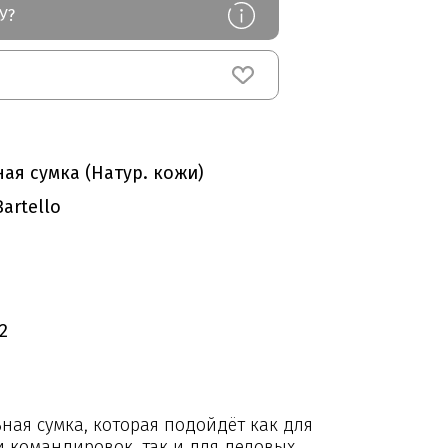
У?
ая сумка (Натур. кожи)
artello
2
ная сумка, которая подойдёт как для
 командировок, так и для деловых