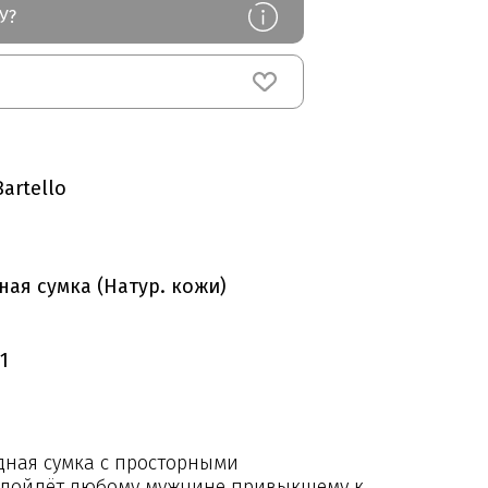
У?
artello
ная сумка (Натур. кожи)
1
дная сумка с просторными
одойдёт любому мужчине привыкшему к