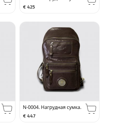
€
425
N-0004. Нагрудная сумка.
€
447