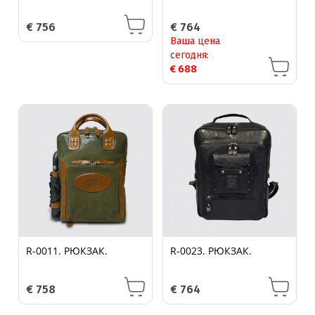
€
756
€
764
Ваша цена
сегодня:
€
688
R-0011. РЮКЗАК.
R-0023. РЮКЗАК.
€
758
€
764